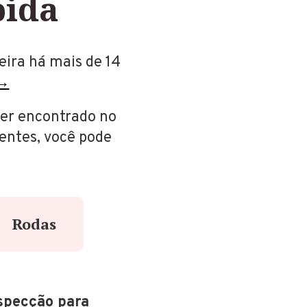
pida
eira há mais de 14
i→
ter encontrado no
rentes, você pode
Rodas
specção para