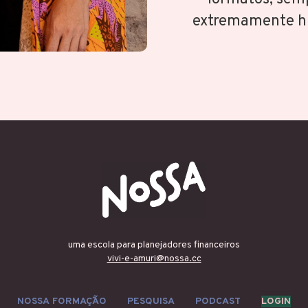
extremamente hu
uma escola para planejadores financeiros
vivi-e-amuri@nossa.cc
NOSSA FORMAÇ˜ÃO
PESQUISA
PODCAST
LOGIN