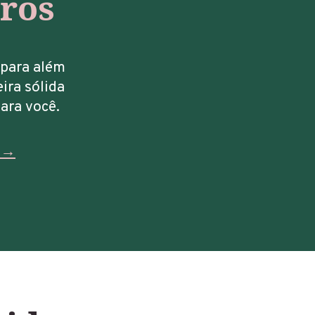
iros
 para além
ira sólida
ara você.
i→