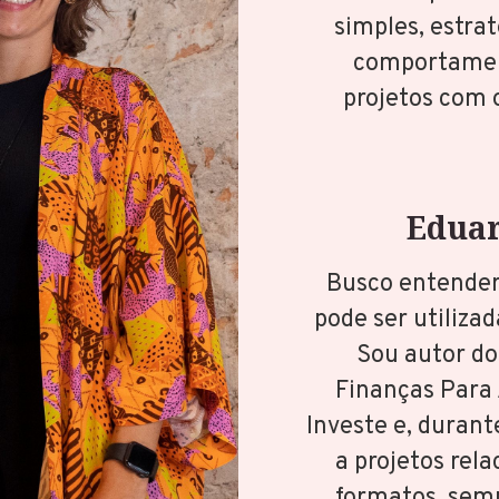
simples, estra
comportament
projetos com 
Edua
Busco entender 
pode ser utiliza
Sou autor do
Finanças Para 
Investe e, durant
a projetos rel
formatos, sem