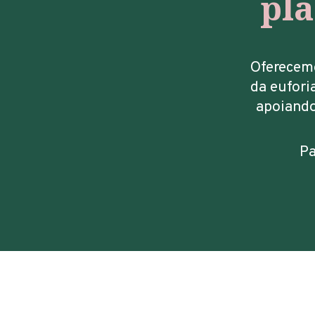
pla
Oferecemo
da eufori
apoiando
Pa